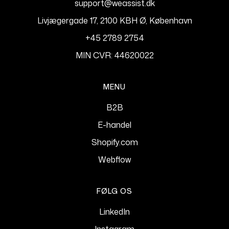
support@weassist.dk
Livjægergade 17, 2100 KBH Ø, København
+45 2789 2754
MIN CVR: 44620022
MENU
B2B
E-handel
Shopify.com
Webflow
FØLG OS
LinkedIn