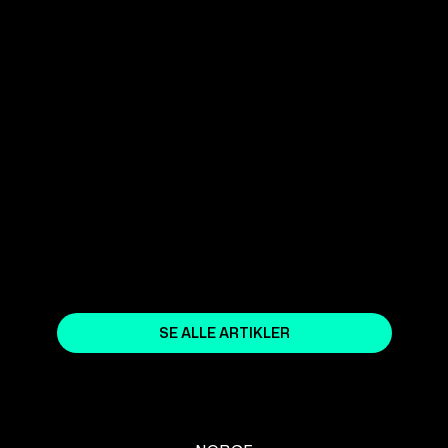
WEBFLOW EXPERT NORGE OG
DANMARK - MØD WEASSIST
April 11, 2024
5 GRUNDE TIL AT VÆLGE
WEBFLOW SOM
WEBSTEDSPLATFORM
August 15, 2023
SE ALLE ARTIKLER