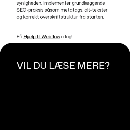
synligheden. Implementer grundlæggende
SEO-praksis såsom metatags, alt-tekster
og korrekt overskriftstruktur fra starten.
Få
Hjælp til Webflow
i dag!
VIL DU LÆSE MERE?
DESIGN I WEBFLOW: TIPS TIL
UDNYTTELSE AF ANIMATIONER
OG INTERAKTIONER
March 21, 2025