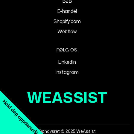
B2B
E-handel
Shopify.com
Webflow
FØLG OS
LinkedIn
Instagram
WEASSIST
Hold deg oppdatert
Ophavsret © 2025 WeAssist
🚀