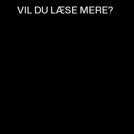
VIL DU LÆSE MERE?
WEBFLOW EXPERT NORGE OG
DANMARK - MØD WEASSIST
April 11, 2024
WEBDESIGN OG WEBFLOW I 2024
February 8, 2024
WEBFLOW REVOLUTIONERER
WEBDESIGN MED AI
August 9, 2023