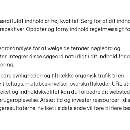
difuldt indhold af høj kvalitet. Sørg for, at dit indho
perspektiver. Opdater og forny indhold regelmæssigt fo
eordsanalyse for at vælge de temaer, nøgleord og
. Integrer disse søgeord naturligt i dit indhold for a
ering.
edre synligheden og tiltrække organisk trafik til en
 titeltags, metabeskrivelser, overskriftskoder, URL-st
tekst og indholdskvalitet kan du forbedre dit webste
ugeroplevelse. Afsæt tid og invester ressourcer i di
eresultaterne, hvilket i sidste ende vil føre til flere 