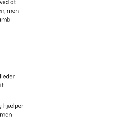
ved at
sen, men
rumb-
lleder
it
og hjælper
, men