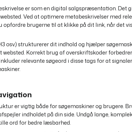
skrivelse er som en digital salgspræsentation. Det g
it websted. Ved at optimere metabeskrivelser med rel
opfordre brugerne til at klikke på dit link, når det vis
H3 osv.) strukturerer dit indhold og hjælper søgemas
it websted. Korrekt brug af overskriftskoder forbedrer
kluder relevante søgeord i disse tags for at signale
maskiner.
avigation
ruktur er vigtig både for søgemaskiner og brugere. B
afspejler indholdet på din side. Undgå lange, komple
ille ord for bedre læsbarhed.