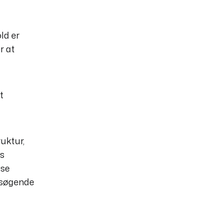
ld er
r at
t
ruktur,
ds
sse
besøgende