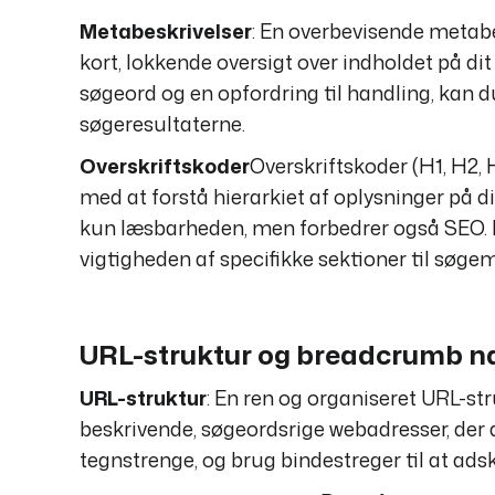
Metabeskrivelser
: En overbevisende metabe
kort, lokkende oversigt over indholdet på d
søgeord og en opfordring til handling, kan du 
søgeresultaterne.
Overskriftskoder
Overskriftskoder (H1, H2, 
med at forstå hierarkiet af oplysninger på d
kun læsbarheden, men forbedrer også SEO. In
vigtigheden af specifikke sektioner til søge
URL-struktur og breadcrumb n
URL-struktur
: En ren og organiseret URL-st
beskrivende, søgeordsrige webadresser, der 
tegnstrenge, og brug bindestreger til at adsk