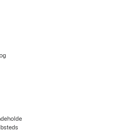
 og
indeholde
ebsteds