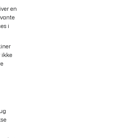
iver en
evante
es i
kiner
 ikke
re
rug
kse