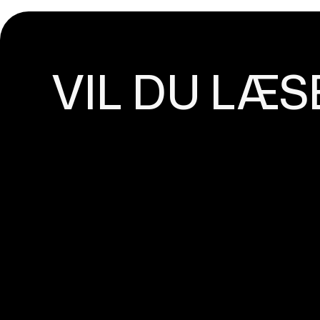
VIL DU LÆS
SEO INDHOLD - HVAD E
Effektiv søgemaskineoptimering (SEO) er afgørende
på et websted ved at rangere højere på søgemaskin