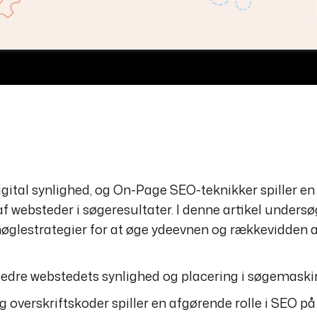
ital synlighed, og On-Page SEO-teknikker spiller en
af websteder i søgeresultater. I denne artikel undersø
nøglestrategier for at øge ydeevnen og rækkevidden 
rbedre webstedets synlighed og placering i søgemaski
g overskriftskoder spiller en afgørende rolle i SEO på