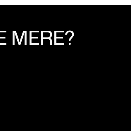
E MERE?
R DET?
 for at forbedre synligheden og trafikken
ernes resultatsider.