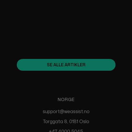
March 4, 2024
SHOPIFY-TENDENSER I 2024
March 25, 2024
SE ALLE ARTIKLER
NORGE
support@weassist.no
Torggata 8, 0181 Oslo
+47 4000 5045