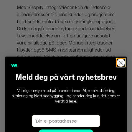
Med Shopify-integrationer kan du indsamle
e-mailadresser fra dine kunder og bruge dem
til at sende målrettede marketingkampagner.
Du kan også sende nyttige kundemeddelelser,
f.eks. meddelelse om, at en tidligere udsolgt
vare er tilbage på lager. Mange integrationer
tilbyder også SMS-marketingmuligheder ud
over e-mail. Klaviyo-integrationen kan hjælpe
med dette.
Meld deg på vårt nyhetsbrev
3. Forbedret online butik design
Vi følger nøye med på trender innen AI, markedsføring,
Æstetik spiller en vigtig rolle i online-butikens
skalering og Nettsidebygging - og sender deg kun det som er
succes. Med Shopify-integrationer kan du
verdt å lese.
tilpasse designet af din webshop, så den
afspejler din brandidentitet og skaber en
Email
visuel appel, der tiltrækker kunder. Du kan
optimere sidelayout og produktlister for at