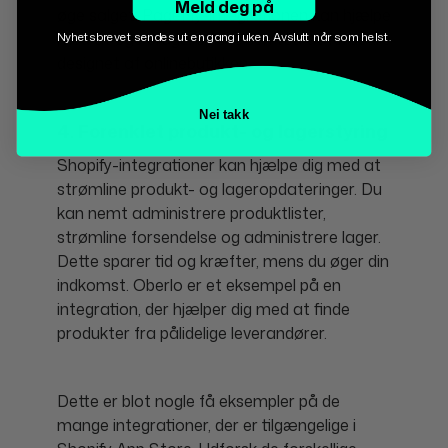
Meld deg på
øge salget. PageFly-integrationen kan hjælpe
med at øge brugeroplevelsen ved at forbedre
Nyhetsbrevet sendes ut en gang i uken. Avslutt når som helst.
designet af onlinebutikken.
Nei takk
4. Forenklet produkt- og lagerstyring
Shopify-integrationer kan hjælpe dig med at
strømline produkt- og lageropdateringer. Du
kan nemt administrere produktlister,
strømline forsendelse og administrere lager.
Dette sparer tid og kræfter, mens du øger din
indkomst. Oberlo er et eksempel på en
integration, der hjælper dig med at finde
produkter fra pålidelige leverandører.
Dette er blot nogle få eksempler på de
mange integrationer, der er tilgængelige i