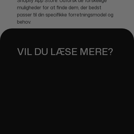
Shopify App Store. Udforsk de forskellige
muligheder for at finde dem, der bedst
passer til din specifikke forretningsmodel og
behov.
VIL DU LÆSE MERE?
SHOPIFY WEBSHOP -
VEJLEDNING TIL NYE
January 24, 2024
SHOPIFY ONLINEBUTIK I
BEKLÆDNINGSINDUSTRIEN