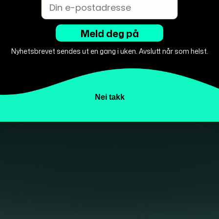
Email
d med måten WeAssist løser
n meget kompetent gjeng
Meld deg på
 skaper resultater raskt.
t for prat."
Nyhetsbrevet sendes ut en gang i uken. Avslutt når som helst.
EO |
erguard.no & Abralife.no
Nei takk
B2B
"Vi har sama
 og spesielt
haft stor ga
p og holder
hurtige eksek
Meta og Goog
B2B- og B2C-f
."
dedikeret par
CEO | Aksel.nu
Diana Carey, 