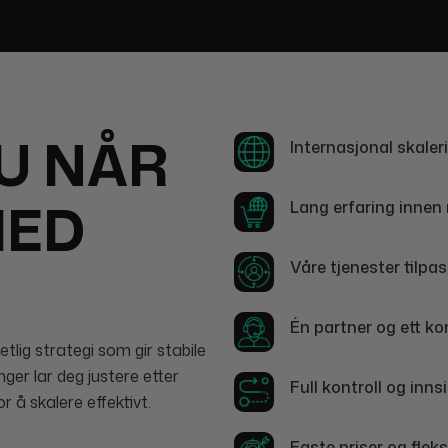
U NÅR
Internasjonal skaler
MED
Lang erfaring innen 
Våre tjenester tilpa
Én partner og ett ko
etlig strategi som gir stabile
ger lar deg justere etter
Full kontroll og inn
r å skalere effektivt.
Faste priser og fleksi