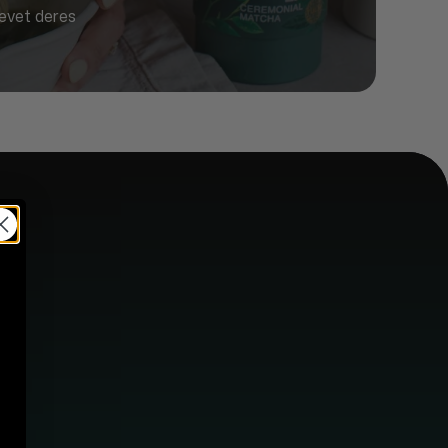
revet deres
B2B