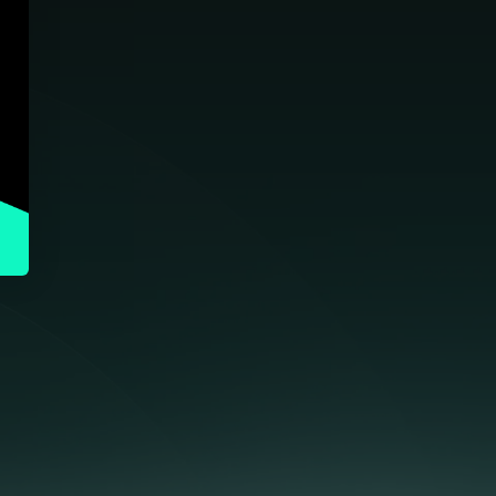
"Helt rå service, denne gjengen er alltid på og
støtter opp der det trengs i en hektisk hverdag
for oss i Smartout.
Anbefales på det sterkeste!"
Pontus Lindroth, Founder & sales manager |
Smartout.no
rbejdet med WeAssist i over 2 år og
vn af deres stærke kommunikation,
vering og resultater på Klaviyo,
le. De har styrket både vores
orretning – en effektiv og
tner, vi varmt kan anbefale."
Founder and CEO | NatureSource