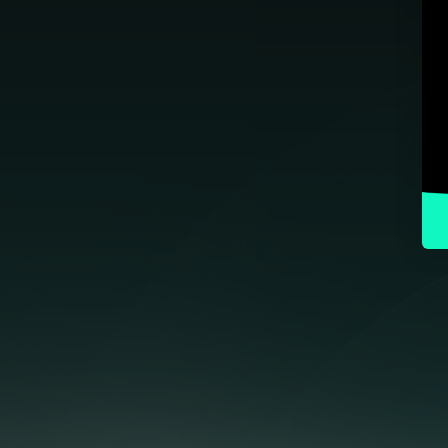
"Jeg er veldig fornøy
oppgaver på. De er e
med en tilnærming som
Det er handling i stede
Christian Frost Røine, C
Fell Technology AS, Wat
B2B
"Jeg er veldig fornøyd med WeAssist
hvordan Kasper alltid følger oss op
oss informert.
Raskt, effektivt og alltid god kvalitet
Kristian Zanchetta Klercke, Founder & 
ApS