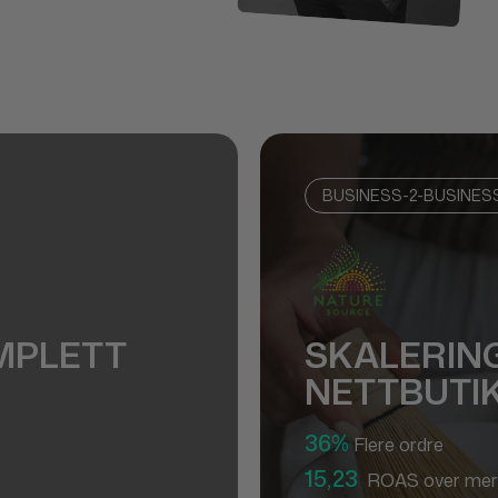
BUSINESS-2-BUSINES
MPLETT
SKALERING
NETTBUTI
36%
Flere ordre
15,23
ROAS over mer 