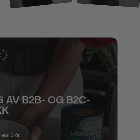
S
 AV B2B- OG B2C-
KK
enn 2 år