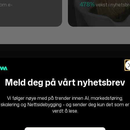
478%
nom e-
vekst i nyhetsb
HVA SIER
Meld deg på vårt nyhetsbrev
KUNDENE VÅRE
Vi følger nøye med på trender innen AI, markedsføring,
WeAssist sin tilnærming er at vi lykkes når våre kunder
skalering og Nettsidebygging - og sender deg kun det som er
lykkes. Her er tilbakemeldinger fra noen av våre kunder.
verdt å lese.