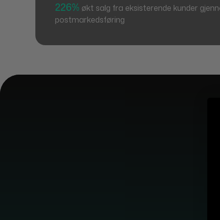
226%
økt salg fra eksisterende kunder gjen
postmarkedsføring
B2B