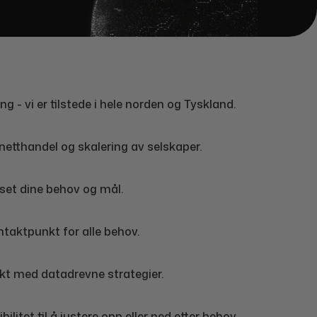
ing
- vi er tilstede i hele norden og Tyskland.
netthandel og skalering av selskaper.
sset dine behov og mål.
ntaktpunkt for alle behov.
sikt med datadrevne strategier.
bilitet til å justere opp eller ned etter behov.