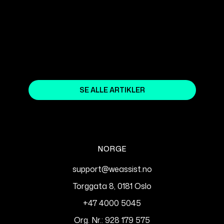
HVA ER
SØKEMOTOROPTIMALISERING
(SEO)?
October 18, 2023
SE ALLE ARTIKLER
NORGE
support@weassist.no
Torggata 8, 0181 Oslo
+47 4000 5045
Org. Nr.: 928 179 575