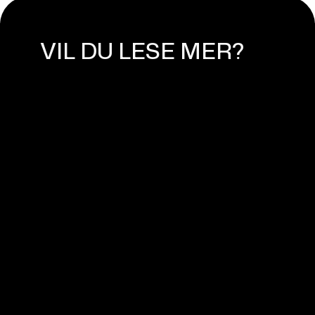
VIL DU LESE MER?
HVA BURDE MAN TENKE PÅ NÅR
MAN SKRIVER TEKST FOR
ANNONSER?
October 29, 2023
WEBFLOW EKSPERT NORGE -
MØT WEASSIST
April 11, 2024