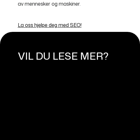
av mennesker og maskiner.
La oss hjelpe deg med SEO!
VIL DU LESE MER?
HVA ER
SØKEMOTOROPTIMALISERING
(SEO)?
October 18, 2023
AI ELSKER OPPDATERT INNHOLD