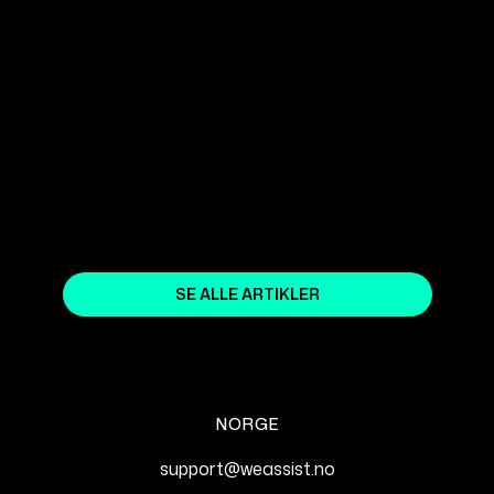
– GJØR DU?
October 2, 2025
HVORDAN VET MAN AT AEO
FAKTISK VIRKER?
September 25, 2025
SE ALLE ARTIKLER
NORGE
support@weassist.no