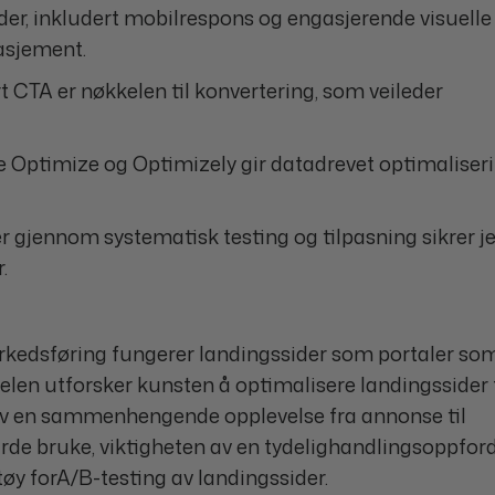
der, inkludert mobilrespons og engasjerende visuelle
asjement.
 CTA er nøkkelen til konvertering, som veileder
Optimize og Optimizely gir datadrevet optimaliser
r gjennom systematisk testing og tilpasning sikrer j
.
arkedsføring fungerer landingssider som portaler som
kelen utforsker kunsten å optimalisere landingssider 
av en sammenhengende opplevelse fra annonse til
rde bruke, viktigheten av en tydelighandlingsoppfor
tøy forA/B-testing av landingssider.