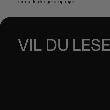
markedsføringskampanjer.
VIL DU LES
OPTIMALISER SHOPIFY
Oppdag nøkkelstrategier for å optimalisere din Sho
forbedre både brukeropplevelse og salg i din Shopify