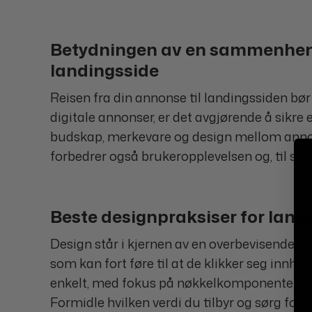
Betydningen av en sammenheng
landingsside
Reisen fra din annonse til landingssiden 
digitale annonser, er det avgjørende å sikre 
budskap, merkevare og design mellom annons
forbedrer også brukeropplevelsen og, til syv
Beste designpraksiser for land
Design står i kjernen av en overbevisende l
som kan fort føre til at de klikker seg innho
enkelt, med fokus på nøkkelkomponenter som
Formidle hvilken verdi du tilbyr og sørg for