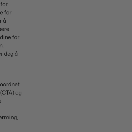
 for
e for
r å
sere
dine for
n,
r deg å
amordnet
 (CTA) og
e
nærming,