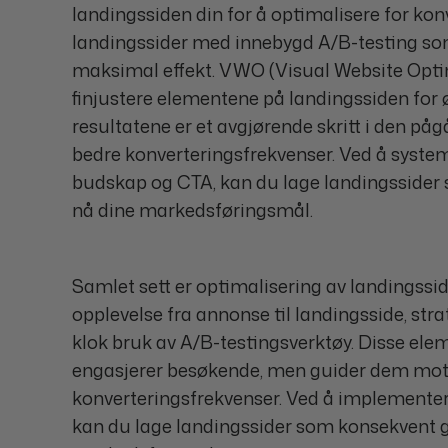
landingssiden din for å optimalisere for kon
landingssider med innebygd A/B-testing som 
maksimal effekt. VWO (Visual Website Optimi
finjustere elementene på landingssiden for 
resultatene er et avgjørende skritt i den p
bedre konverteringsfrekvenser. Ved å systema
budskap og CTA, kan du lage landingssider 
nå dine markedsføringsmål.
Samlet sett er optimalisering av landingssi
opplevelse fra annonse til landingsside, str
klok bruk av A/B-testingsverktøy. Disse e
engasjerer besøkende, men guider dem mot øn
konverteringsfrekvenser. Ved å implementere
kan du lage landingssider som konsekvent gir 