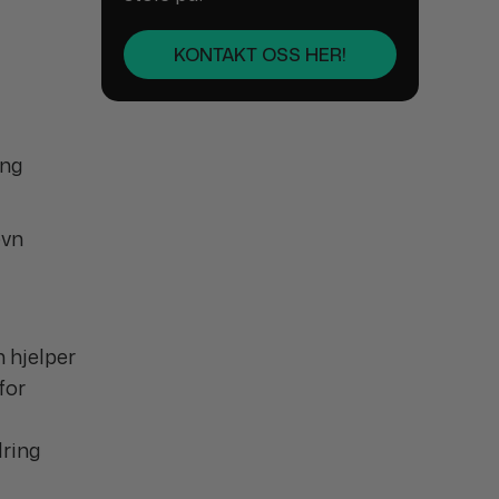
KONTAKT OSS HER!
ing
evn
 hjelper
for
dring