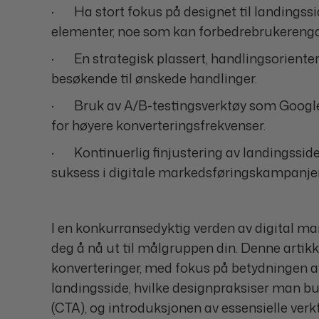
· Ha stort fokus på designet til landingssi
elementer, noe som kan forbedrebrukereng
· En strategisk plassert, handlingsorientert
besøkende til ønskede handlinger.
· Bruk av A/B-testingsverktøy som Google 
for høyere konverteringsfrekvenser.
· Kontinuerlig finjustering av landingsside
suksess i digitale markedsføringskampanjer
I en konkurransedyktig verden av digital m
deg å nå ut til målgruppen din. Denne artik
konverteringer, med fokus på betydningen 
landingsside, hvilke designpraksiser man bu
(CTA), og introduksjonen av essensielle verk