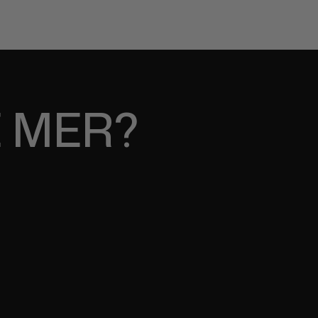
E MER?
 FOR MOBIL
pify-nettbutikk for mobilbrukere, og
 nettbutikk.