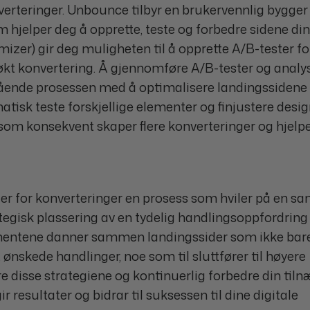
verteringer. Unbounce tilbyr en brukervennlig bygger
hjelper deg å opprette, teste og forbedre sidene din
zer) gir deg muligheten til å opprette A/B-tester fo
økt konvertering. Å gjennomføre A/B-tester og analy
ågående prosessen med å optimalisere landingssidene 
tisk teste forskjellige elementer og finjustere desig
som konsekvent skaper flere konverteringer og hjelpe
der for konverteringer en prosess som hviler på en s
ategisk plassering av en tydelig handlingsoppfordring
lementene danner sammen landingssider som ikke bar
skede handlinger, noe som til sluttfører til høyere
 disse strategiene og kontinuerlig forbedre din til
resultater og bidrar til suksessen til dine digitale