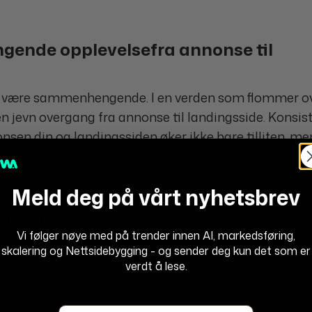
ende opplevelsefra annonse til
bør være sammenhengende. I en verden som flommer o
en jevn overgang fra annonse til landingsside. Konsist
en din og landingssiden øker ikke bare tilliten, me
ende og sist, konverteringsfrekvensen.
Meld deg på vårt nyhetsbrev
ingssider
Vi følger nøye med på trender innen AI, markedsføring,
andingsside. Et rotete design kan overvelde besøkend
skalering og Nettsidebygging - og sender deg kun det som er
s en konkurrent i stedet. Hold designet på landingssi
verdt å lese.
 overskrifter, visuelle elementer og CTA-knappen d
 at besøkende forstår fordelene med produktene eller