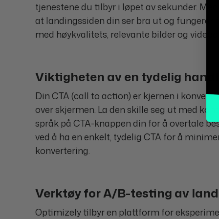
tjenestene du tilbyr i løpet av sekunder. Me
at landingssiden din ser bra ut og fungerer 
med høykvalitets, relevante bilder og videoe
Viktigheten av en tydelig hand
Din CTA (call to action) er kjernen i konvert
over skjermen. La den skille seg ut med kontr
språk på CTA-knappen din for å overtale be
ved å ha en enkelt, tydelig CTA for å minim
konvertering.
Verktøy for A/B-testing av lan
Optimizely tilbyr en plattform for eksperime