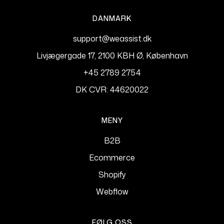
DANMARK
support@weassist.dk
Livjægergade 17, 2100 KBH Ø, København
+45 2789 2754
DK CVR: 44620022
MENY
B2B
Ecommerce
Shopify
Webflow
FØLG OSS