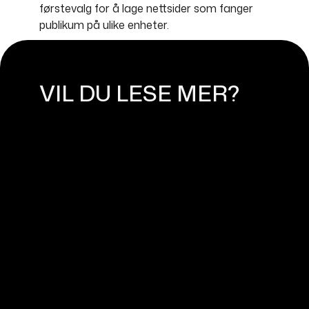
førstevalg for å lage nettsider som fanger
publikum på ulike enheter.
VIL DU LESE MER?
WEBFLOW EKSPERT NORGE -
MØT WEASSIST
April 11, 2024
HVA ER WEBFLOW?
October 16, 2023