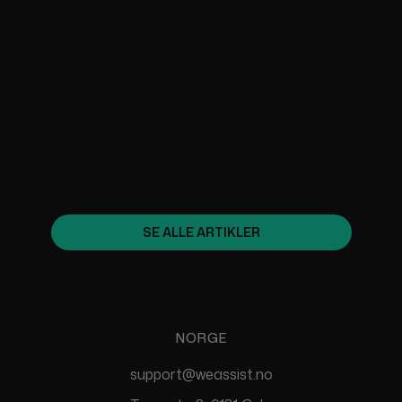
SHOPIFYS
MARKEDSFØRINGSSTRATEGIER:
SLIK SKAPER DU TRAFIKK OG
ØKER SALGET
January 31, 2025
SE ALLE ARTIKLER
NORGE
support@weassist.no