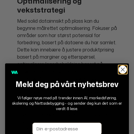
Optimalisering og
vekststrategi
Med solid datainnsikt på plass kan du
begynne målrettet optimalisering. Fokuser på
områder som har størst potensial for
forbedring, basert på dataene du har samlet.
Dette kan innebære å justere produktprising
basert på marginer og etterspørsel,
optimalisere lagerbeholdning basert på
salgstrender, eller forbedre
markedsføringsinnsatsen basert på
Meld deg på vårt nyhetsbrev
kanalytelse. Shopifys rapporteringsverktøy
lar deg spore effekten av endringer og
Vi følger nøye med på trender innen AI, markedsføring,
kampanjer i sanntid. Bruk A/B testing for å
skalering og Nettsidebygging - og sender deg kun det som er
validere endringer og kontinuerlig forbedre
verdt å lese.
brukeropplevelsen. Integrer data fra ulike
kilder for å få et helhetlig bilde av din
Email
forretnings ytelse.