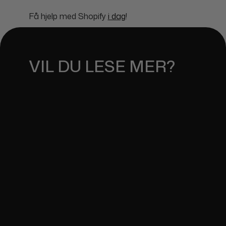
Få hjelp med Shopify
i dag
!
VIL DU LESE MER?
DE BESTE SHOPIFY-APPENE - ØK
SALGET
September 26, 2024
HVORDAN BYGGE EN VELLYKKET
SHOPIFY NETTBUTIKK: FRA IDÉ
TIL LANSERING
September 4, 2024