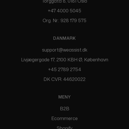
Torggata 8, 0181 Oslo
+47 4000 5045
Org. Nr.: 928 179 575
DANMARK
support@weassist.dk
Livjægergade 17, 2100 KBH Ø, København
+45 2789 2754
DK CVR: 44620022
MENY
B2B
Ecommerce
Shopify