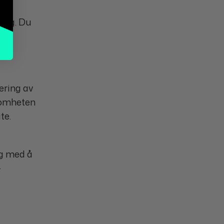
gang. Du
ering av
ksomheten
te.
eg med å
-