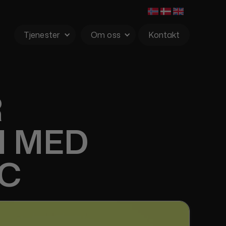
Tjenester
Om oss
Kontakt
R
N MED
IC