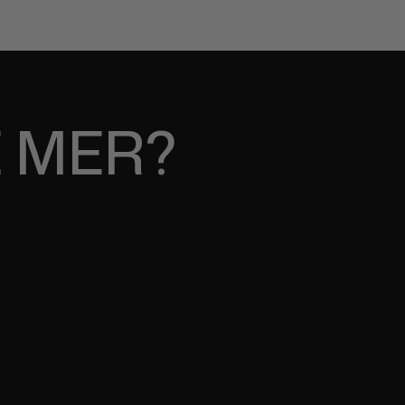
E MER?
24
 og hvordan dette vil påvirke
er og hvordan du kan møte de her!