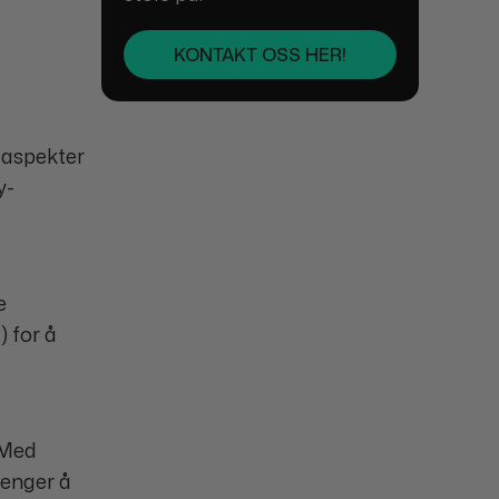
KONTAKT OSS HER!
 aspekter
y-
e
) for å
 Med
renger å