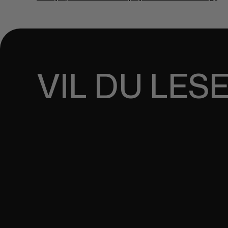
VIL DU LES
SHOPIFY TRENDER I 20
Mange er bekymret over hvordan økonomien svinger
nettbutikkene sine. Les mer om hvilke trender vi s