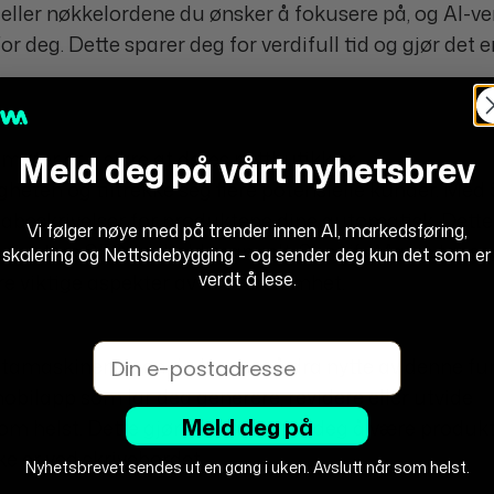
 eller nøkkelordene du ønsker å fokusere på, og AI-ve
r deg. Dette sparer deg for verdifull tid og gjør det e
øter er å sikre at deres nettbutikk er
Meld deg på vårt nyhetsbrev
heten og tiltrekke seg flere potensielle kunder. Med
abeskrivelser for produktene dine automatisk. Dette 
Vi følger nøye med på trender innen AI, markedsføring,
 finjustere SEO-innhold manuelt. Shopify Magic tar se
skalering og Nettsidebygging - og sender deg kun det som er
verdt å lese.
re viktige aspekter av din virksomhet.
Email
 datamaskinen, men du kan også dra nytte av denne f
mobilapp som lar deg generere, revidere eller utvide
Meld deg på
om helst. Dette gjør det mulig for deg å være produkt
ke er ved skrivebordet.
Nyhetsbrevet sendes ut en gang i uken. Avslutt når som helst.