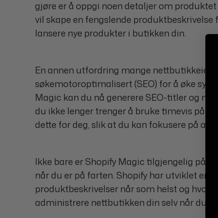
gjøre er å oppgi noen detaljer om produktet
vil skape en fengslende produktbeskrivelse fo
lansere nye produkter i butikken din.
En annen utfordring mange nettbutikkeiere m
søkemotoroptimalisert (SEO) for å øke synlig
Magic kan du nå generere SEO-titler og met
du ikke lenger trenger å bruke timevis på å
dette for deg, slik at du kan fokusere på and
Ikke bare er Shopify Magic tilgjengelig på
når du er på farten. Shopify har utviklet en 
produktbeskrivelser når som helst og hvor s
administrere nettbutikken din selv når du ik