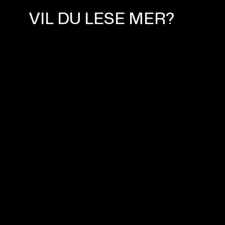
VIL DU LESE MER?
FOR DEG SOM TRENGER NY
NETTSIDE
April 1, 2024
DERFOR BØR VI BYGGE
NETTSIDEN DIN
August 11, 2023
5 GRUNNER TIL Å VELGE
WEBFLOW SOM
NETTSIDEPLATTFORM