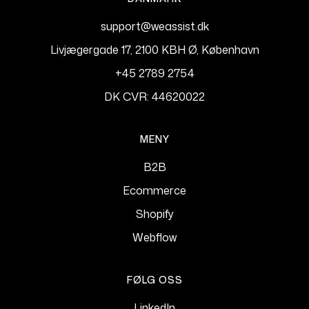
support@weassist.dk
Livjægergade 17, 2100 KBH Ø, København
+45 2789 2754
DK CVR: 44620022
MENY
B2B
Ecommerce
Shopify
Webflow
FØLG OSS
LinkedIn