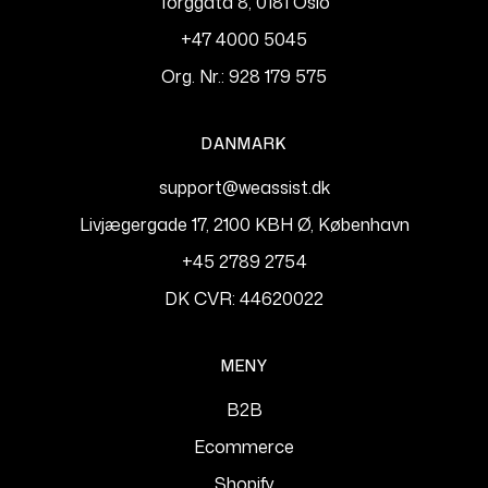
Torggata 8, 0181 Oslo
+47 4000 5045
Org. Nr.: 928 179 575
DANMARK
support@weassist.dk
Livjægergade 17, 2100 KBH Ø, København
+45 2789 2754
DK CVR: 44620022
MENY
B2B
Ecommerce
Shopify