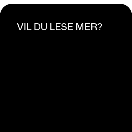
VIL DU LESE MER?
HVA ER DIGITAL
MARKEDSFØRING?
March 19, 2024
E-POSTMARKEDSFØRING:
EFFEKTIVE STRATEGIER FOR Å
BYGGE OG ENGASJERE EN
ABONNENTLISTE
July 31, 2025